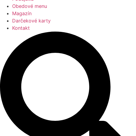
Obedové menu
Magazín
Darčekové karty
Kontakt