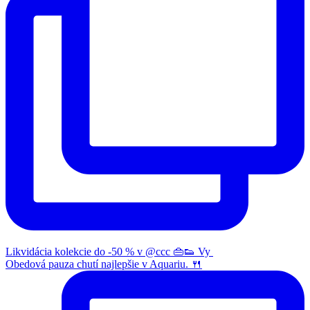
Likvidácia kolekcie do -50 % v @ccc 👜👟 Vy
Obedová pauza chutí najlepšie v Aquariu. 🍴