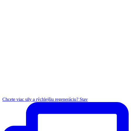
Chcete viac sily a rýchlejšiu regeneráciu? Stav