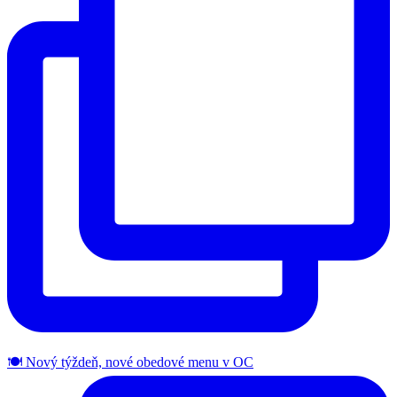
🍽️ Nový týždeň, nové obedové menu v OC