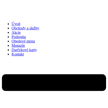
Preskočiť
na
obsah
Úvod
Obchody a služby
Akcie
Podujatia
Obedové menu
Magazín
Darčekové karty
Kontakt