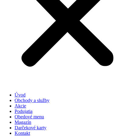
Úvod
Obchody a služby
Akcie
Podujatia
Obedové menu
Magazín
Darčekové karty
Kontakt