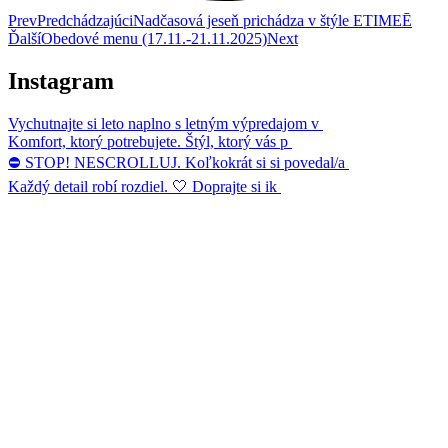
Prev
Predchádzajúci
Nadčasová jeseň prichádza v štýle ETIMEĒ
Ďalší
Obedové menu (17.11.-21.11.2025)
Next
Instagram
Vychutnajte si leto naplno s letným výpredajom v
Komfort, ktorý potrebujete. Štýl, ktorý vás p
⛔ STOP! NESCROLLUJ. Koľkokrát si si povedal/a
Každý detail robí rozdiel. 🤍 Doprajte si ik