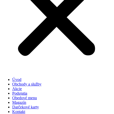
Úvod
Obchody a služby
Akcie
Podujatia
Obedové menu
Magazín
Darčekové karty
Kontakt