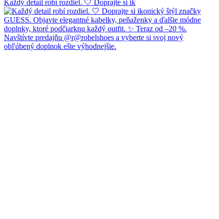
Každý detail robí rozdiel. 🤍 Doprajte si ik