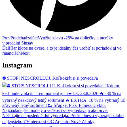
Prev
Predchádzajúci
Využite zľavu -25% na obliečky a uteráky
v predajni Sinsay
Ďalší
Jar klope na dvere, a to je ideálny čas urobiť si poriadok aj vo
financiách
Next
Instagram
⛔ STOP! NESCROLLUJ. Koľkokrát si si povedal/a