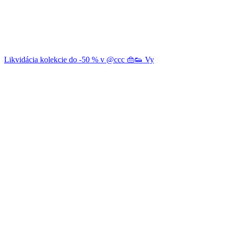
Likvidácia kolekcie do -50 % v @ccc 👜👟 Vy