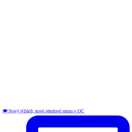
🍽️ Nový týždeň, nové obedové menu v OC