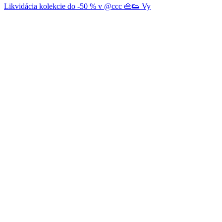
Likvidácia kolekcie do -50 % v @ccc 👜👟 Vy