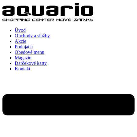
Preskočiť
na
obsah
Úvod
Obchody a služby
Akcie
Podujatia
Obedové menu
Magazín
Darčekové karty
Kontakt