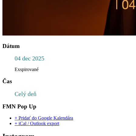
Dátum
04 dec 2025
Exspirované
Čas
Celý deň
FMN Pop Up
+ Pridať do Google Kalendára
+ iCal / Outlook export