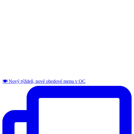
🍽️ Nový týždeň, nové obedové menu v OC