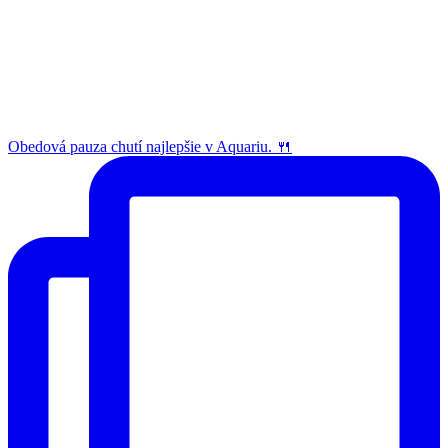
Obedová pauza chutí najlepšie v Aquariu. 🍴