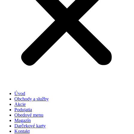
Úvod
Obchody a služby
Akcie
Podujatia
Obedové menu
Magazín
Darčekové karty
Kontakt