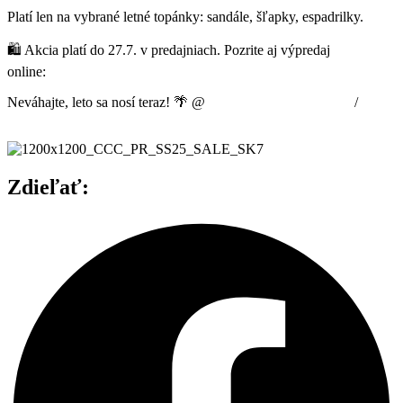
Platí len na vybrané letné topánky: sandále, šľapky, espadrilky.
🛍️ Akcia platí do 27.7. v predajniach. Pozrite aj výpredaj
online:
ccc.eu/sk/promo/sezonny-vypredaj
Neváhajte, leto sa nosí teraz! 🌴 @
CCC Shoes & Bags (SK)
/
@cccshoesbags
Zdieľať: