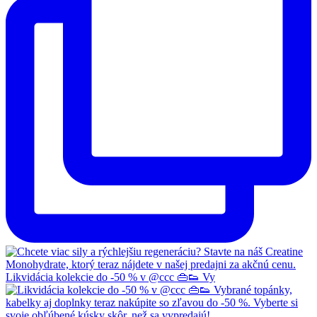
Likvidácia kolekcie do -50 % v @ccc 👜👟 Vy