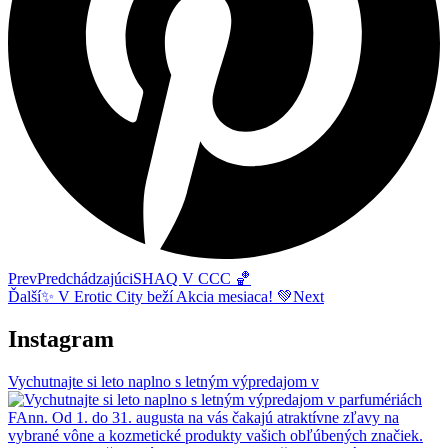
Prev
Predchádzajúci
SHAQ V CCC 🏀
Ďalší
✨ V Erotic City beží Akcia mesiaca! 💚
Next
Instagram
Vychutnajte si leto naplno s letným výpredajom v