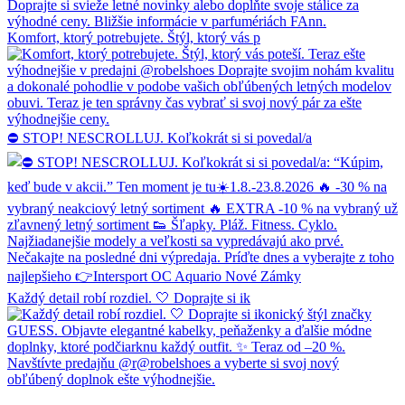
Komfort, ktorý potrebujete. Štýl, ktorý vás p
⛔ STOP! NESCROLLUJ. Koľkokrát si si povedal/a
Každý detail robí rozdiel. 🤍 Doprajte si ik