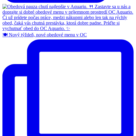
🍽️ Nový týždeň, nové obedové menu v OC