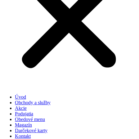
Úvod
Obchody a služby
Akcie
Podujatia
Obedové menu
Magazín
Darčekové karty
Kontakt