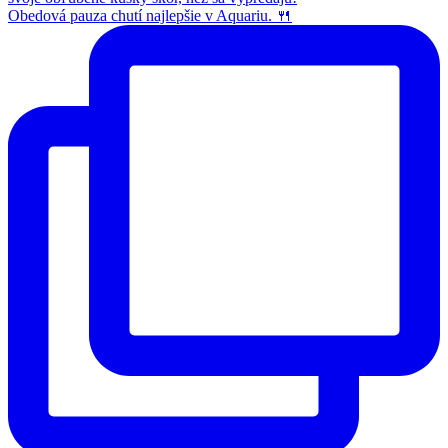
Obedová pauza chutí najlepšie v Aquariu. 🍴