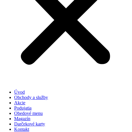
Úvod
Obchody a služby
Akcie
Podujatia
Obedové menu
Magazín
Darčekové karty
Kontakt