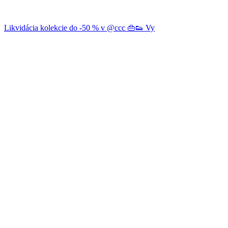
Likvidácia kolekcie do -50 % v @ccc 👜👟 Vy