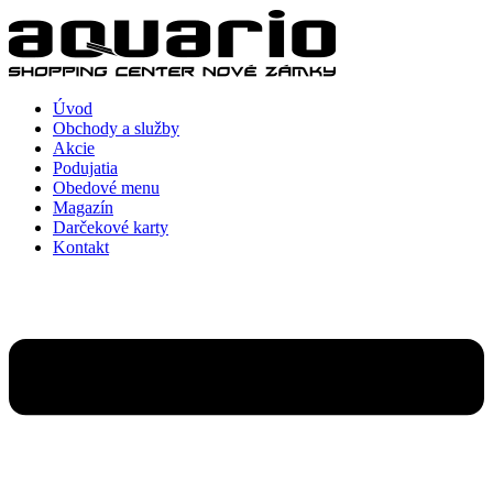
Preskočiť
na
obsah
Úvod
Obchody a služby
Akcie
Podujatia
Obedové menu
Magazín
Darčekové karty
Kontakt