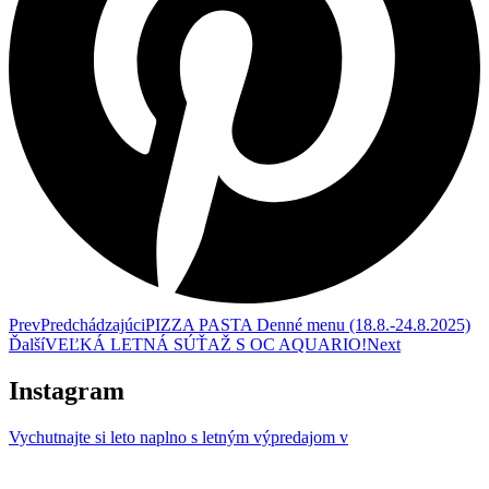
Prev
Predchádzajúci
PIZZA PASTA Denné menu (18.8.-24.8.2025)
Ďalší
VEĽKÁ LETNÁ SÚŤAŽ S OC AQUARIO!
Next
Instagram
Vychutnajte si leto naplno s letným výpredajom v