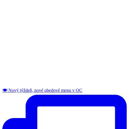
🍽️ Nový týždeň, nové obedové menu v OC