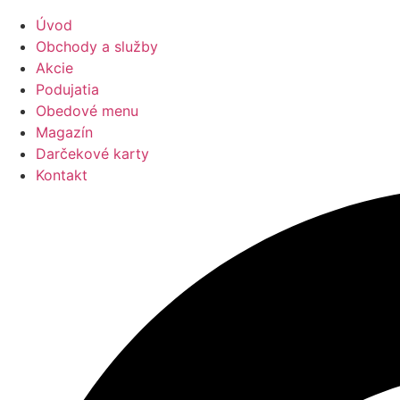
Úvod
Obchody a služby
Akcie
Podujatia
Obedové menu
Magazín
Darčekové karty
Kontakt