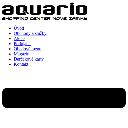
Preskočiť
na
obsah
Úvod
Obchody a služby
Akcie
Podujatia
Obedové menu
Magazín
Darčekové karty
Kontakt