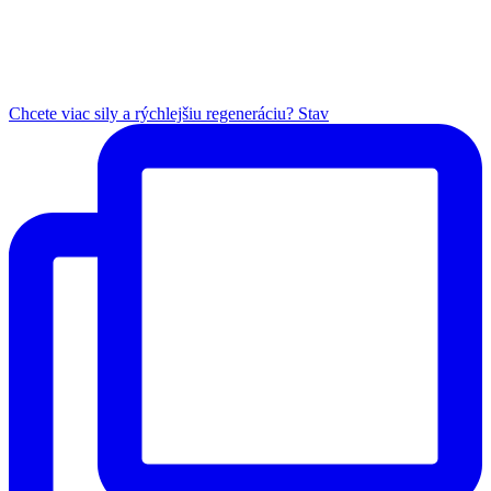
Chcete viac sily a rýchlejšiu regeneráciu? Stav