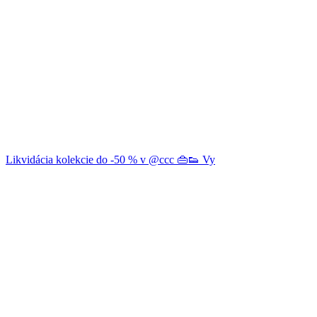
Likvidácia kolekcie do -50 % v @ccc 👜👟 Vy