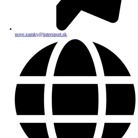
nove.zamky@intersport.sk