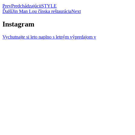
Prev
Predchádzajúci
iSTYLE
Ďalší
Jin Man Lou čínska reštaurácia
Next
Instagram
Vychutnajte si leto naplno s letným výpredajom v