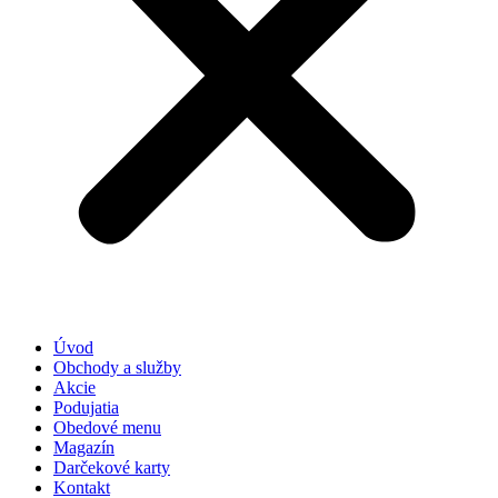
Úvod
Obchody a služby
Akcie
Podujatia
Obedové menu
Magazín
Darčekové karty
Kontakt