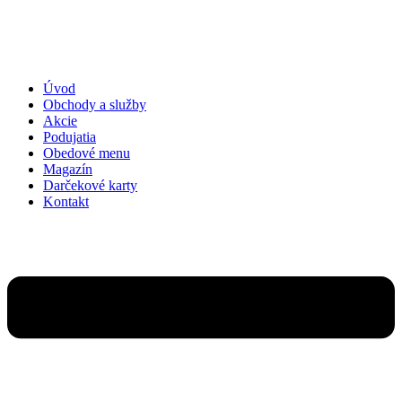
Preskočiť
na
obsah
Úvod
Obchody a služby
Akcie
Podujatia
Obedové menu
Magazín
Darčekové karty
Kontakt