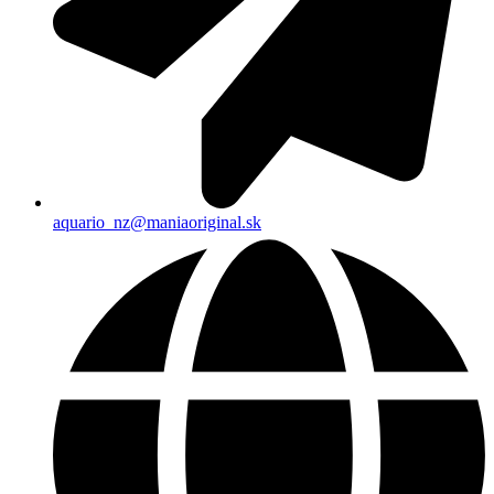
aquario_nz@maniaoriginal.sk