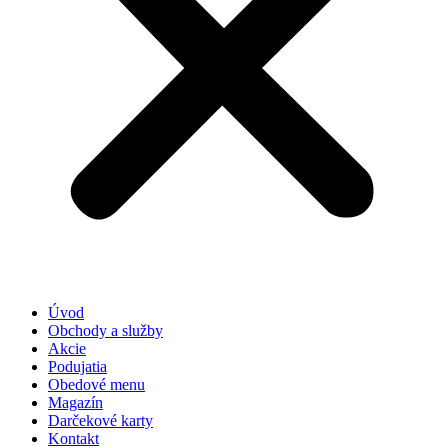
Úvod
Obchody a služby
Akcie
Podujatia
Obedové menu
Magazín
Darčekové karty
Kontakt