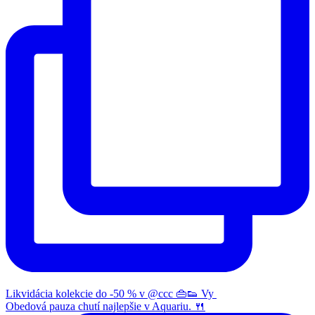
Likvidácia kolekcie do -50 % v @ccc 👜👟 Vy
Obedová pauza chutí najlepšie v Aquariu. 🍴