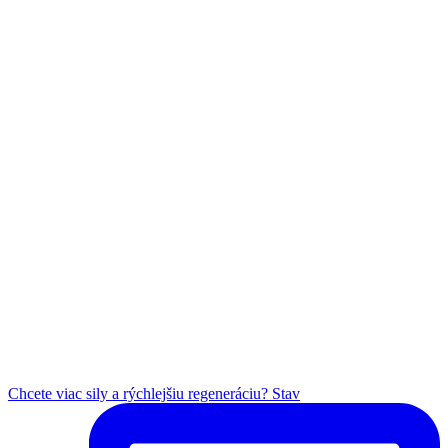
Chcete viac sily a rýchlejšiu regeneráciu? Stav