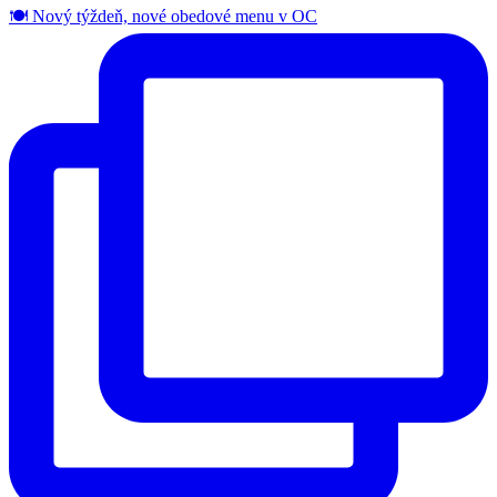
🍽️ Nový týždeň, nové obedové menu v OC