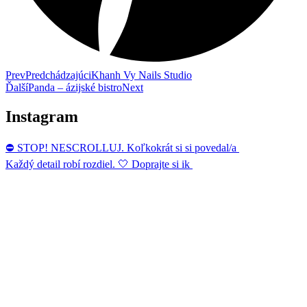
Prev
Predchádzajúci
Khanh Vy Nails Studio
Ďalší
Panda – ázijské bistro
Next
Instagram
⛔ STOP! NESCROLLUJ. Koľkokrát si si povedal/a
Každý detail robí rozdiel. 🤍 Doprajte si ik