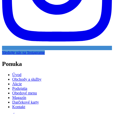
Sledujte nás na Instagrame
Ponuka
Úvod
Obchody a služby
Akcie
Podujatia
Obedové menu
Magazín
Darčekové karty
Kontakt