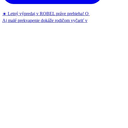
☀️ Letný výpredaj v ROBEL práve prebieha! O
Aj malé prekvapenie dokáže rodičom vyčariť v