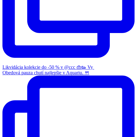
Likvidácia kolekcie do -50 % v @ccc 👜👟 Vy
Obedová pauza chutí najlepšie v Aquariu. 🍴