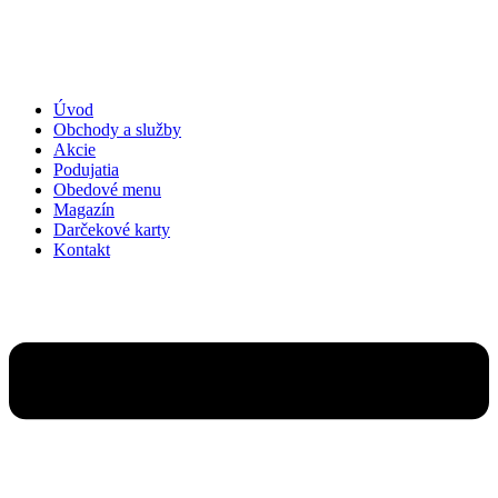
Preskočiť
na
obsah
Úvod
Obchody a služby
Akcie
Podujatia
Obedové menu
Magazín
Darčekové karty
Kontakt