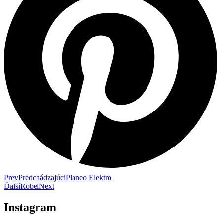
Prev
Predchádzajúci
Planeo Elektro
Ďalší
Robel
Next
Instagram