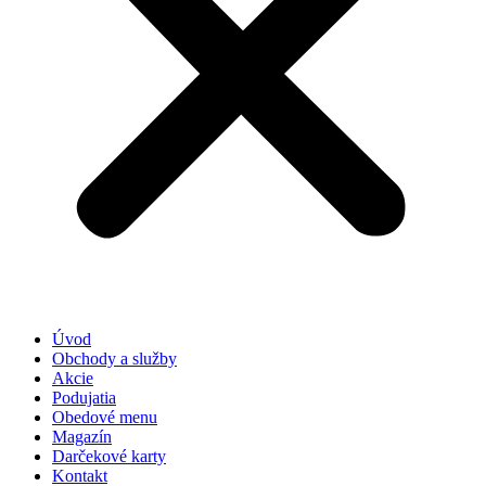
Úvod
Obchody a služby
Akcie
Podujatia
Obedové menu
Magazín
Darčekové karty
Kontakt