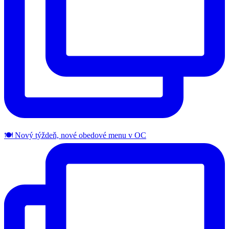
🍽️ Nový týždeň, nové obedové menu v OC