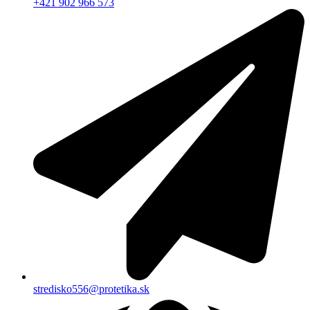
+421 902 966 573
stredisko556@protetika.sk