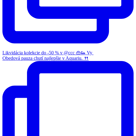
Likvidácia kolekcie do -50 % v @ccc 👜👟 Vy
Obedová pauza chutí najlepšie v Aquariu. 🍴