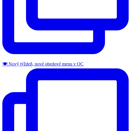
🍽️ Nový týždeň, nové obedové menu v OC