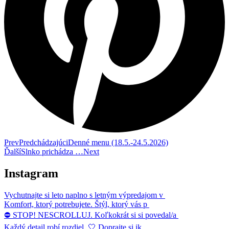
Prev
Predchádzajúci
Denné menu (18.5.-24.5.2026)
Ďalší
Slnko prichádza …
Next
Instagram
Vychutnajte si leto naplno s letným výpredajom v
Komfort, ktorý potrebujete. Štýl, ktorý vás p
⛔ STOP! NESCROLLUJ. Koľkokrát si si povedal/a
Každý detail robí rozdiel. 🤍 Doprajte si ik