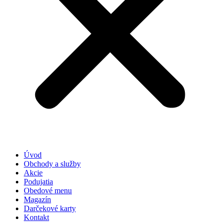
Úvod
Obchody a služby
Akcie
Podujatia
Obedové menu
Magazín
Darčekové karty
Kontakt