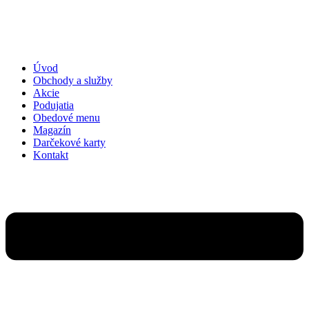
Preskočiť
na
obsah
Úvod
Obchody a služby
Akcie
Podujatia
Obedové menu
Magazín
Darčekové karty
Kontakt