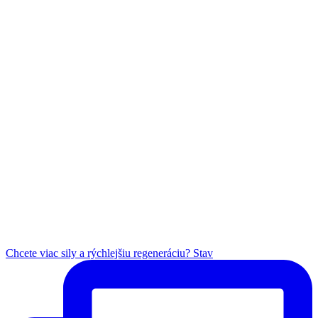
Chcete viac sily a rýchlejšiu regeneráciu? Stav