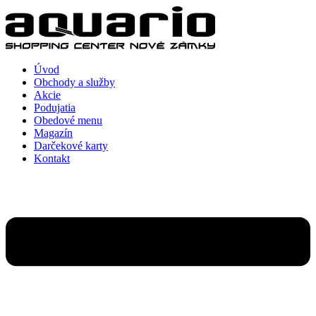
Preskočiť
na
obsah
Úvod
Obchody a služby
Akcie
Podujatia
Obedové menu
Magazín
Darčekové karty
Kontakt