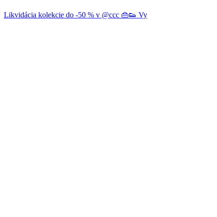
Likvidácia kolekcie do -50 % v @ccc 👜👟 Vy