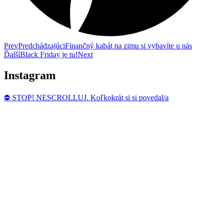
Prev
Predchádzajúci
Finančný kabát na zimu si vybavíte u nás
Ďalší
Black Friday je tu!
Next
Instagram
⛔ STOP! NESCROLLUJ. Koľkokrát si si povedal/a