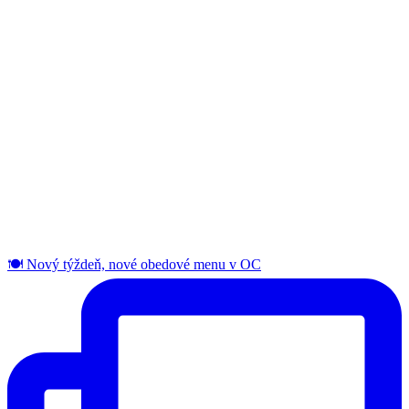
🍽️ Nový týždeň, nové obedové menu v OC