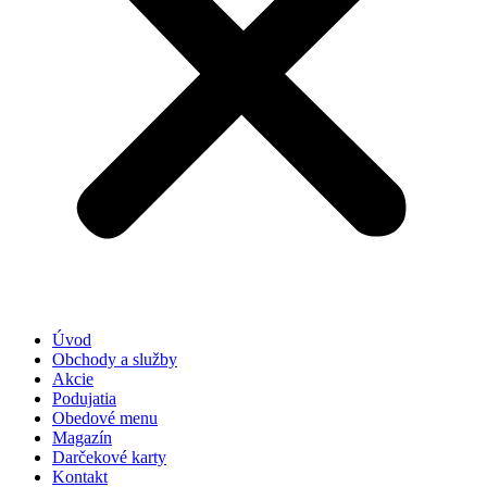
Úvod
Obchody a služby
Akcie
Podujatia
Obedové menu
Magazín
Darčekové karty
Kontakt